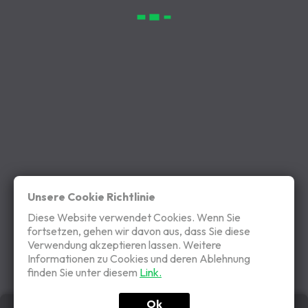
Unsere Cookie Richtlinie
Diese Website verwendet Cookies. Wenn Sie
fortsetzen, gehen wir davon aus, dass Sie diese
Verwendung akzeptieren lassen. Weitere
Informationen zu Cookies und deren Ablehnung
finden Sie unter diesem
Link.
Ok