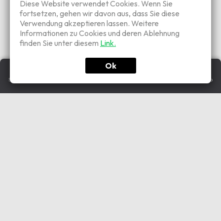
Diese Website verwendet Cookies. Wenn Sie
fortsetzen, gehen wir davon aus, dass Sie diese
Verwendung akzeptieren lassen. Weitere
Informationen zu Cookies und deren Ablehnung
finden Sie unter diesem
Link.
Ok
Sport
Casino
Live-Casino
Speisekarte
Suchen
App herunterladen
Verfügbar für Android und iOS