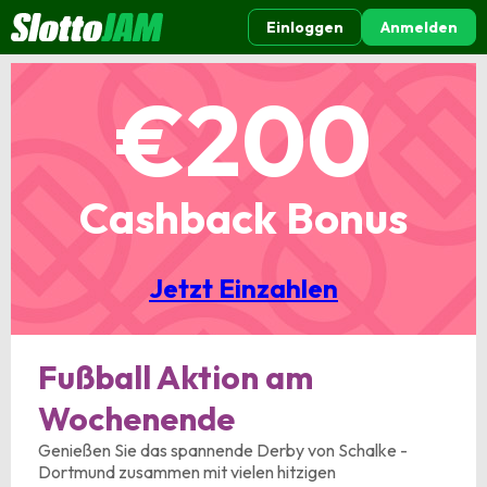
Einloggen
Anmelden
€200
Cashback Bonus
Jetzt Einzahlen
Fußball Aktion am
Wochenende
Genießen Sie das spannende Derby von Schalke -
Dortmund zusammen mit vielen hitzigen