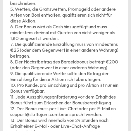
beschrieben.
5. Wetten, die Gratiswetten, Promogeld oder andere
Arten von Boni enthalten, qualifizieren sich nicht für
diese Aktion.
6. Der Bonus wird als Cash hinzugefügt und muss
mindestens dreimal mit Quoten von nicht weniger als
1,80 umgesetzt werden.
7. Die qualifizierende Einzahlung muss von mindestens
€25 (oder dem Gegenwert in einer anderen Währung)
betragen.
8. Der Höchstbetrag des Bargeldbonus beträgt €200
(oder den Gegenwert in einer anderen Währung).
9. Die qualifizierende Wette sollte den Betrag der
Einzahlung für diese Aktion nicht übersteigen.
10. Pro Kunde, pro Einzahlung und pro Aktion ist nur ein
Bonus verfügbar.
11. Jede Auszahlungsanforderung vor dem Erhalt des
Bonus führt zum Erlöschen der Bonusberechtigung.
12. Der Bonus muss per Live-Chat oder per E-Mail an
support@slottojam.com beansprucht werden.
13. Der Bonus wird innerhalb von 24 Stunden nach
Erhalt einer E-Mail- oder Live-Chat-Anfrage