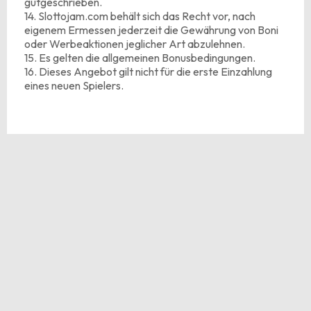
gutgeschrieben.
14. Slottojam.com behält sich das Recht vor, nach
eigenem Ermessen jederzeit die Gewährung von Boni
oder Werbeaktionen jeglicher Art abzulehnen.
15. Es gelten die allgemeinen Bonusbedingungen.
16. Dieses Angebot gilt nicht für die erste Einzahlung
eines neuen Spielers.