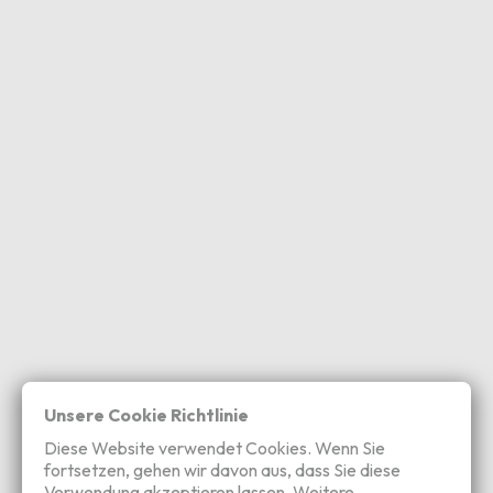
Unsere Cookie Richtlinie
Diese Website verwendet Cookies. Wenn Sie
fortsetzen, gehen wir davon aus, dass Sie diese
Verwendung akzeptieren lassen. Weitere