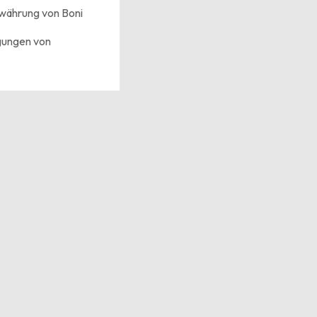
ewährung von Boni
gungen von