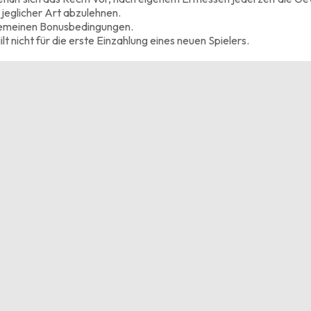
jeglicher Art abzulehnen.
lgemeinen Bonusbedingungen.
lt nicht für die erste Einzahlung eines neuen Spielers.