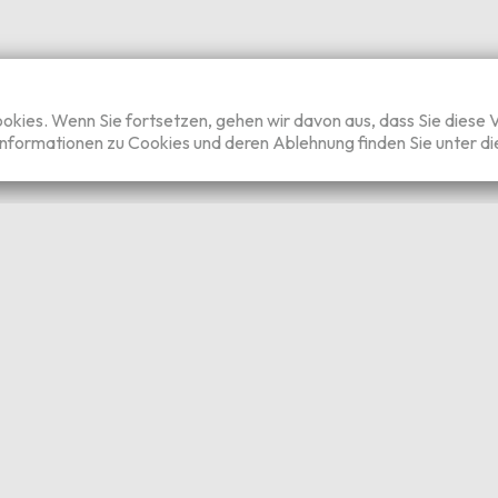
kies. Wenn Sie fortsetzen, gehen wir davon aus, dass Sie diese
 Informationen zu Cookies und deren Ablehnung finden Sie unter 