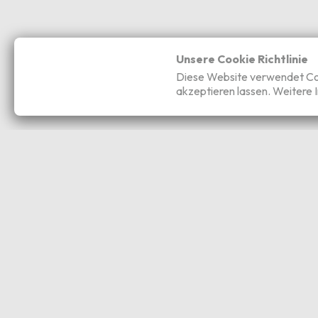
Unsere Cookie Richtlinie
Diese Website verwendet Coo
akzeptieren lassen. Weitere