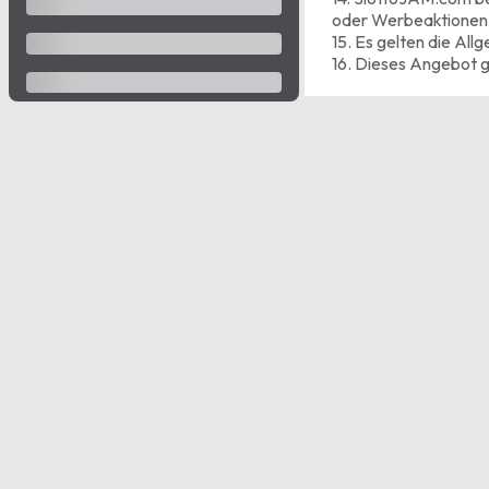
oder Werbeaktionen 
15. Es gelten die Al
16. Dieses Angebot gi