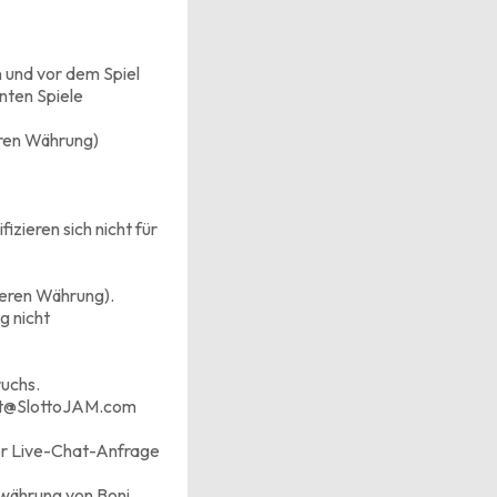
n und vor dem Spiel
nten Spiele
eren Währung)
izieren sich nicht für
deren Währung).
g nicht
ruchs.
ort@SlottoJAM.com
der Live-Chat-Anfrage
ewährung von Boni