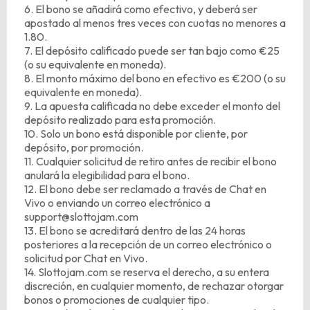
6. El bono se añadirá como efectivo, y deberá ser
apostado al menos tres veces con cuotas no menores a
1.80.
7. El depósito calificado puede ser tan bajo como €25
(o su equivalente en moneda).
8. El monto máximo del bono en efectivo es €200 (o su
equivalente en moneda).
9. La apuesta calificada no debe exceder el monto del
depósito realizado para esta promoción.
10. Solo un bono está disponible por cliente, por
depósito, por promoción.
11. Cualquier solicitud de retiro antes de recibir el bono
anulará la elegibilidad para el bono.
12. El bono debe ser reclamado a través de Chat en
Vivo o enviando un correo electrónico a
support@slottojam.com
13. El bono se acreditará dentro de las 24 horas
posteriores a la recepción de un correo electrónico o
solicitud por Chat en Vivo.
14. Slottojam.com se reserva el derecho, a su entera
discreción, en cualquier momento, de rechazar otorgar
bonos o promociones de cualquier tipo.