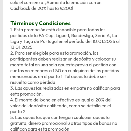
solo el comienzo. ¡Aumenta la emoción con un
Cashback de 20% hasta €200!
Términos y Condiciones
1. Esta promoción está disponible para todos los
partidos de la FA Cup, Ligue 1, Bundesliga, Serie A, La
Liga y Taça de Portugal en el período del 10.01.2025 al
13.01.2025.
2. Para ser elegible para esta promoción, los
participantes deben realizar un depósito y colocar su
monto total en una sola apuesta previa al partido con
cuotas no menores a 1.80 en cualquiera de los partidos
mencionados en el punto 1. Tal apuesta debe ser
resuelta como pérdida.
3. Las apuestas realizadas en empate no califican para
esta promoción.
4. El monto del bono en efectivo es igual al 20% del
valor del depósito calificado, como se detalla en el
punto 2.
5. Las apuestas que contengan cualquier apuesta
gratuita, dinero promocional u otros tipos de bonos no
califican para esta promoción.