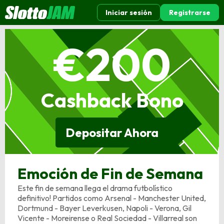
Iniciar sesión
Registrarse
€200
Cashback Bono
Depositar Ahora
Emoción de Fin de Semana
Este fin de semana llega el drama futbolístico
definitivo! Partidos como Arsenal - Manchester United,
Dortmund - Bayer Leverkusen, Napoli - Verona, Gil
Vicente - Moreirense o Real Sociedad - Villarreal son