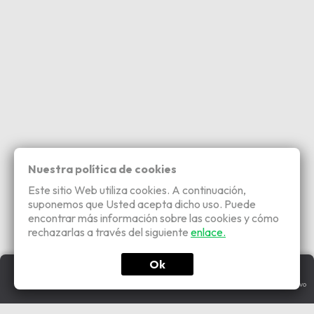
Nuestra política de cookies
Este sitio Web utiliza cookies. A continuación,
suponemos que Usted acepta dicho uso. Puede
encontrar más información sobre las cookies y cómo
rechazarlas a través del siguiente
enlace.
Ok
Deportes
Casino
Casino En Vivo
Menú
Buscar