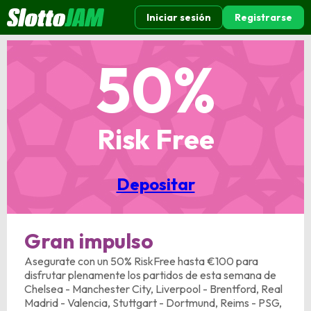
Iniciar sesión
Registrarse
50%
Risk Free
Depositar
Gran impulso
Asegurate con un 50% RiskFree hasta €100 para
disfrutar plenamente los partidos de esta semana de
Chelsea - Manchester City, Liverpool - Brentford, Real
Madrid - Valencia, Stuttgart - Dortmund, Reims - PSG,