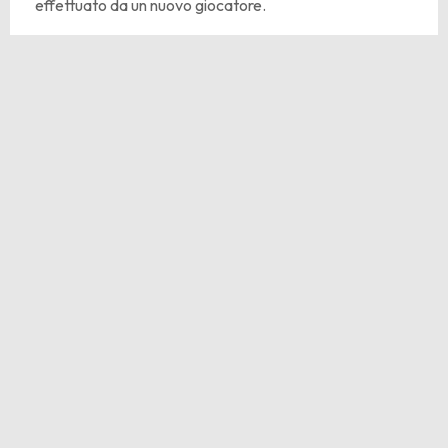
effettuato da un nuovo giocatore.