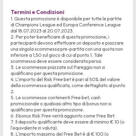
Termini e Condizioni
1. Questa promozione è disponibile per tutte le partite
di Champions League ed Europa Conference League
dal 18.07.2023 al 20.07.2023.
2. Per poter beneficiare di questa promozione, i
partecipanti devono effettuare un deposito e piazzare
una singola scommessa pre-partita con una quota non
inferiore a 1,50 sul gioco di cui al punto 1. Tale
scommessa deve essere considerata persa.
3. Le scommesse piazzate sul Pareggio non si
qualificano per questa promozione.
4. L'importo del Risk Free bet è pari al 50% del valore
della scommessa qualificata, come dettagliato al punto
2.
5. Le scommesse contenenti Free bet, cash
promozionale o qualsiasi altro tipo di bonus non si
qualificano per questa promozione.
6. Il bonus Risk Free verrà aggiunto come Free Bet.
7. Il deposito qualificante deve essere di minimo € 10 (o
l'equivalente in valuta).
8. L'importo massimo del Free Bet è di € 100 (o