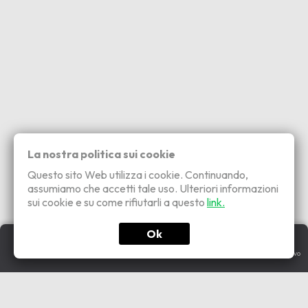
La nostra politica sui cookie
Questo sito Web utilizza i cookie. Continuando,
assumiamo che accetti tale uso. Ulteriori informazioni
sui cookie e su come rifiutarli a questo
link.
Ok
Sport
Casinò
Casinò dal vivo
Menu
Ricerca