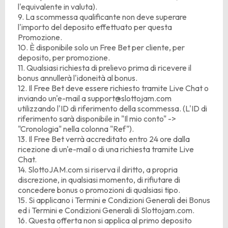
l'equivalente in valuta).
9. La scommessa qualificante non deve superare
l'importo del deposito effettuato per questa
Promozione.
10. È disponibile solo un Free Bet per cliente, per
deposito, per promozione.
11. Qualsiasi richiesta di prelievo prima di ricevere il
bonus annullerà l'idoneità al bonus.
12. Il Free Bet deve essere richiesto tramite Live Chat o
inviando un'e-mail a support@slottojam.com
utilizzando l'ID di riferimento della scommessa. (L'ID di
riferimento sarà disponibile in "Il mio conto" ->
"Cronologia" nella colonna "Ref").
13. Il Free Bet verrà accreditato entro 24 ore dalla
ricezione di un'e-mail o di una richiesta tramite Live
Chat.
14. SlottoJAM.com si riserva il diritto, a propria
discrezione, in qualsiasi momento, di rifiutare di
concedere bonus o promozioni di qualsiasi tipo.
15. Si applicano i Termini e Condizioni Generali dei Bonus
ed i Termini e Condizioni Generali di Slottojam.com.
16. Questa offerta non si applica al primo deposito