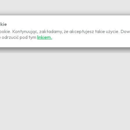
okie
cookie. Kontynuując, zakładamy, że akceptujesz takie użycie. Dow
 je odrzucić pod tym
linkiem.