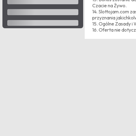
Czacie na Żywo.
14. Slottojam.com z
przyznania jakichkol
15. Ogólne Zasady i 
16. Oferta nie doty