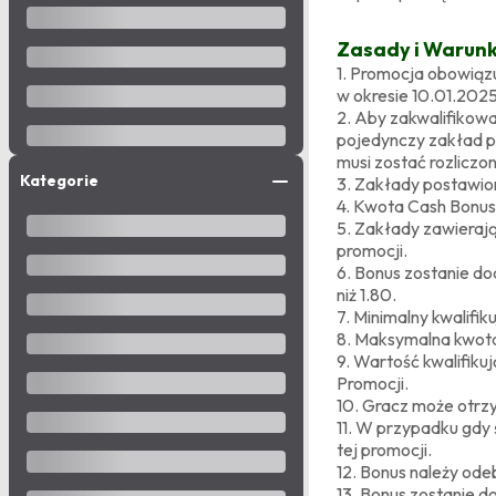
Zasady i Warunk
1. Promocja obowiązuj
w okresie 10.01.2025
2. Aby zakwalifikowa
pojedynczy zakład p
musi zostać rozliczo
Kategorie
3. Zakłady postawione
4. Kwota Cash Bonus
5. Zakłady zawierając
promocji.
6. Bonus zostanie do
niż 1.80.
7. Minimalny kwalifik
8. Maksymalna kwota
9. Wartość kwalifik
Promocji.
10. Gracz może otrz
11. W przypadku gdy 
tej promocji.
12. Bonus należy od
13. Bonus zostanie d