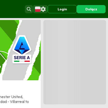
Login
Dołącz
hester United,
ad - Villarreal to