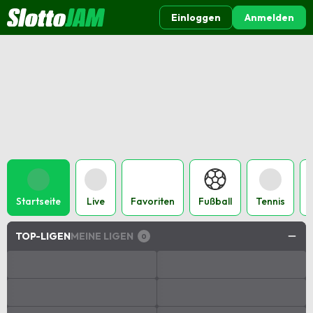
Einloggen
Anmelden